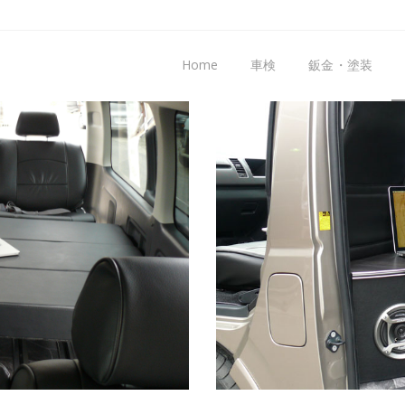
Home
車検
鈑金・塗装