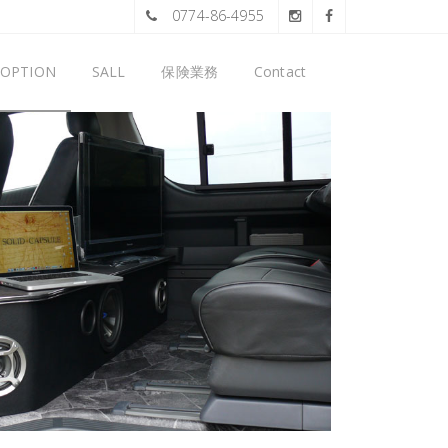
0774-86-4955
OPTION
SALL
保険業務
Contact